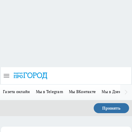
Газета онлайн
Мы в Telegram
Мы ВКонтакте
Мы в Дзене
П
Принять