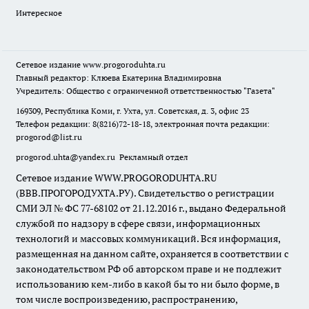
Интересное
Сетевое издание
www.progoroduhta.ru
Главный редактор: Клюева Екатерина Владимировна
Учредитель: Общество с ограниченной ответственностью "Газета"
169309, Республика Коми, г. Ухта, ул. Советская, д. 3, офис 23
Телефон редакции: 8(8216)72-18-18, электронная почта редакции:
progorod@list.ru
progorod.uhta@yandex.ru
Рекламный отдел
Сетевое издание WWW.PROGORODUHTA.RU
(ВВВ.ПРОГОРОДУХТА.РУ). Свидетельство о регистрации
СМИ ЭЛ № ФС 77-68102 от 21.12.2016 г., выдано Федеральной
службой по надзору в сфере связи, информационных
технологий и массовых коммуникаций. Вся информация,
размещенная на данном сайте, охраняется в соответствии с
законодательством РФ об авторском праве и не подлежит
использованию кем-либо в какой бы то ни было форме, в
том числе воспроизведению, распространению,