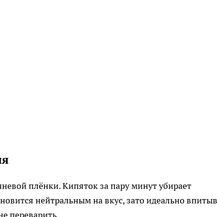
ия
чневой плёнки. Кипяток за пару минут убирает
ановится нейтральным на вкус, зато идеально впиты
не переварить.