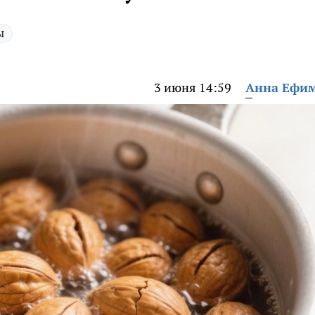
ы
3 июня 14:59
Анна Ефи