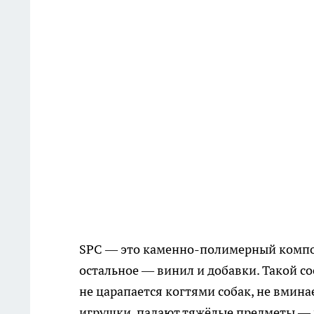
SPC — это каменно-полимерный компози
остальное — винил и добавки. Такой сос
не царапается когтями собак, не вмина
игрушки, падают тяжёлые предметы —