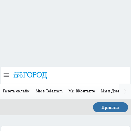
Газета онлайн
Мы в Telegram
Мы ВКонтакте
Мы в Дзене
П
Принять