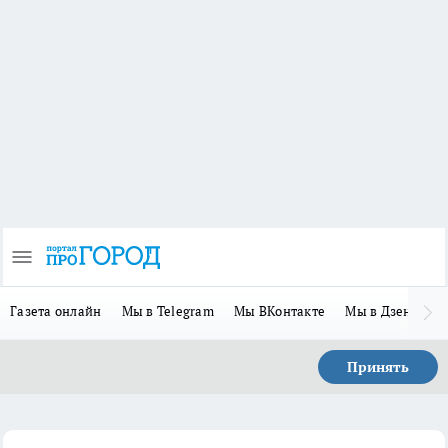
Газета онлайн
Мы в Telegram
Мы ВКонтакте
Мы в Дзене
П
Принять