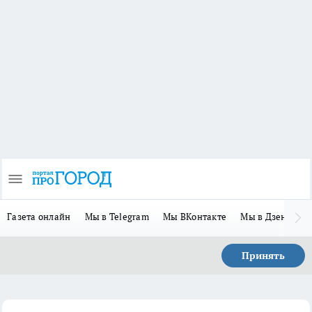
Газета онлайн
Мы в Telegram
Мы ВКонтакте
Мы в Дзене
П
Принять