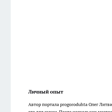
Личный опыт
Автор портала progoroduhta Олег Литв
его для кухни. После нескольких меся