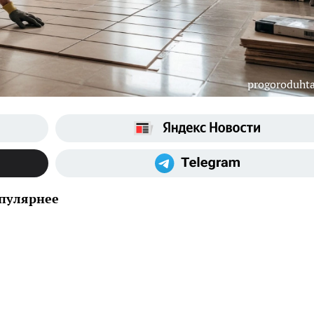
progoroduhta
опулярнее