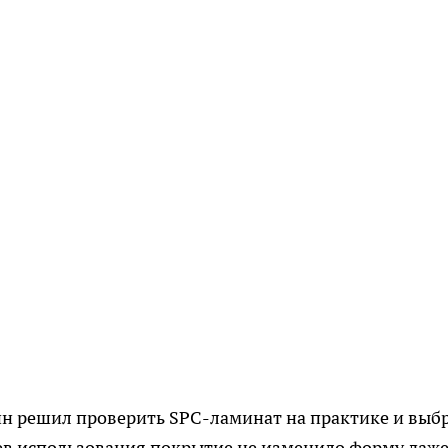
ин решил проверить SPC-ламинат на практике и выб
цев использования покрытие не изменило форму даж