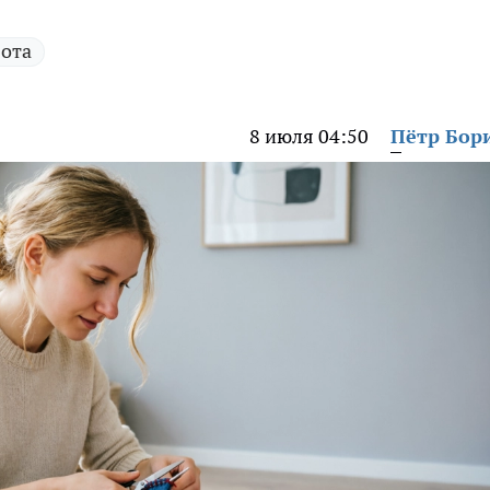
бота
8 июля 04:50
Пётр Бор