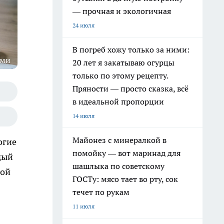
— прочная и экологичная
24 июля
В погреб хожу только за ними:
ями
20 лет я закатываю огурцы
только по этому рецепту.
Пряности — просто сказка, всё
в идеальной пропорции
14 июля
Майонез с минералкой в
огие
помойку — вот маринад для
дый
шашлыка по советскому
вой
ГОСТу: мясо тает во рту, сок
течет по рукам
11 июля