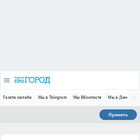
Газета онлайн
Мы в Telegram
Мы ВКонтакте
Мы в Дзене
П
Принять