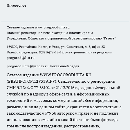
Интересное
Сетевое издание
www.progoroduhta.ru
Главный редактор: Клюева Екатерина Владимировна
Учредитель: Общество с ограниченной ответственностью "Газета"
169309, Республика Коми, г. Ухта, ул. Советская, д. 3, офис 23
Телефон редакции: 8(8216)72-18-18, электронная почта редакции:
progorod@list.ru
progorod.uhta@yandex.ru
Рекламный отдел
Сетевое издание WWW.PROGORODUHTA.RU
(ВВВ.ПРОГОРОДУХТА.РУ). Свидетельство о регистрации
СМИ ЭЛ № ФС 77-68102 от 21.12.2016 г., выдано Федеральной
службой по надзору в сфере связи, информационных
технологий и массовых коммуникаций. Вся информация,
размещенная на данном сайте, охраняется в соответствии с
законодательством РФ об авторском праве и не подлежит
использованию кем-либо в какой бы то ни было форме, в
том числе воспроизведению, распространению,