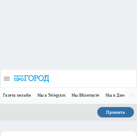
Газета онлайн
Мы в Telegram
Мы ВКонтакте
Мы в Дзене
П
Принять