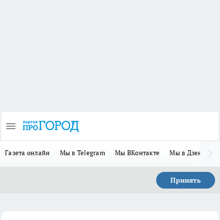
Газета онлайн
Мы в Telegram
Мы ВКонтакте
Мы в Дзене
П
Принять