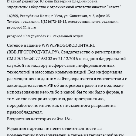
Главный редактор: Клюева Екатерина Владимировна
Учредитель: Общество с ограниченной ответственностью "Газета"
169309, Республика Коми, г. Ухта, ул. Советская, д. 3, офис 23
Телефон редакции: 8(8216)72-18-18, электронная почта редакции:
progorod@list.ru
progorod.uhta@yandex.ru
Рекламный отдел
Сетевое издание WWW.PROGORODUHTA.RU
(ВВВ.ПРОГОРОДУХТА.РУ). Свидетельство о регистрации
СМИ ЭЛ № ФС 77-68102 от 21.12.2016 г., выдано Федеральной
службой по надзору в сфере связи, информационных
технологий и массовых коммуникаций. Вся информация,
размещенная на данном сайте, охраняется в соответствии с
законодательством РФ об авторском праве и не подлежит
использованию кем-либо в какой бы то ни было форме, в
том числе воспроизведению, распространению,
переработке не иначе как с письменного разрешения
правообладателя.
Возрастная категория сайта 16+.
Редакция портала не несет ответственности за
комментарии пользователей, а также материалы рубрики