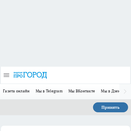
Газета онлайн
Мы в Telegram
Мы ВКонтакте
Мы в Дзене
П
Принять