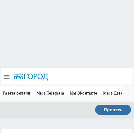
Газета онлайн
Мы в Telegram
Мы ВКонтакте
Мы в Дзене
П
Принять