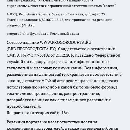
Главный редактор: Клюева Екатерина Владимировна
Учредитель: Общество с ограниченной ответственностью "Газета"
169309, Республика Коми, г. Ухта, ул. Советская, д. 3, офис 23
Телефон редакции: 8(8216)72-18-18, электронная почта редакции:
progorod@list.ru
progorod.uhta@yandex.ru
Рекламный отдел
Сетевое издание WWW.PROGORODUHTA.RU
(ВВВ.ПРОГОРОДУХТА.РУ). Свидетельство о регистрации
СМИ ЭЛ № ФС 77-68102 от 21.12.2016 г., выдано Федеральной
службой по надзору в сфере связи, информационных
технологий и массовых коммуникаций. Вся информация,
размещенная на данном сайте, охраняется в соответствии с
законодательством РФ об авторском праве и не подлежит
использованию кем-либо в какой бы то ни было форме, в
том числе воспроизведению, распространению,
переработке не иначе как с письменного разрешения
правообладателя.
Возрастная категория сайта 16+.
Редакция портала не несет ответственности за
комментарии пользователей, а также материалы рубрики