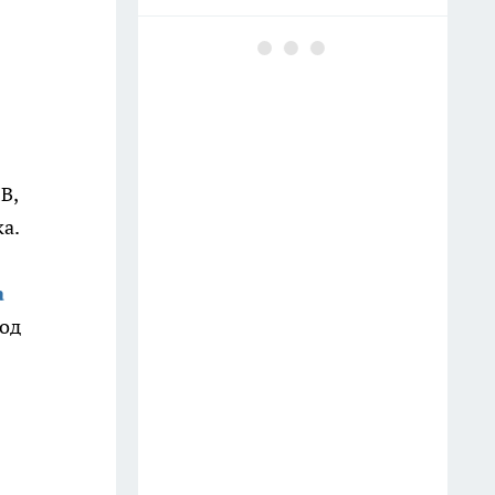
Майонез с минералкой в
помойку — вот маринад для
шашлыка по советскому
ГОСТу: мясо тает во рту, сок
течет по рукам
11 июля
В,
ка.
Заливаю 100 гр. водой — и
розы цветут без остановки до
а
самой осени, бутоны выросли
под
до 40 сантиметров — аромат
на 2 км в округе
Тумба в ванной больше не в
моде: сейчас все предпочитают
этот вариант — куда красивее