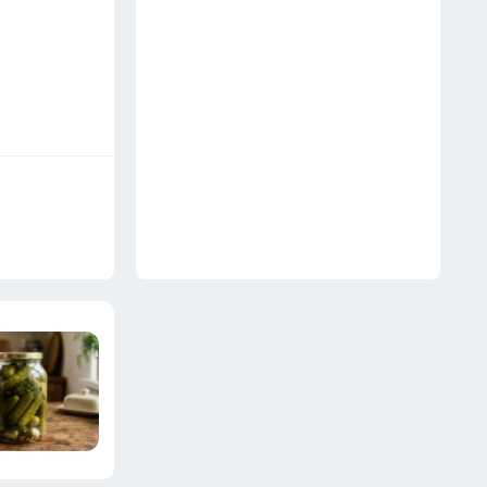
несушкам не грозит
18 июля
Зачем умные хозяйки
надевают на пылесос носок и
втулку от туалетной бумаги —
6 хитростей для дома
19 июля