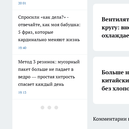
20:01
Спросили «как дела?» -
Вентилят
отвечайте, как моя бабушка:
кругу: в
5 фраз, которые
охлаждае
кардинально меняют жизнь
19:40
Метод 3 резинок: мусорный
пакет больше не падает в
Больше н
ведро — простая хитрость
китайски
спасает каждый день
без хлоп
19:13
Супругов-закладчиков
задержали в Ухте
Комментарии н
18:15