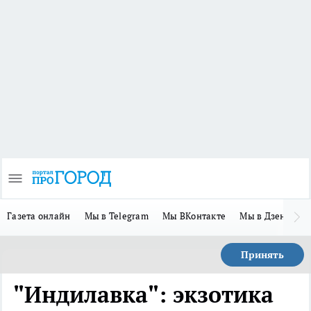
Газета онлайн
Мы в Telegram
Мы ВКонтакте
Мы в Дзене
П
Принять
"Индилавка": экзотика