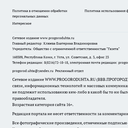
Политика в отношении обработки
Политика использования ф
персональных данных
Интересное
Сетевое издание
www.progoroduhta.ru
Главный редактор: Клюева Екатерина Владимировна
Учредитель: Общество с ограниченной ответственностью "Газета"
169309, Республика Коми, г. Ухта, ул. Советская, д. 3, офис 23
Телефон редакции: 8(8216)72-18-18, электронная почта редакции:
progo
progorod.uhta@yandex.ru
Рекламный отдел
Сетевое издание WWW.PROGORODUHTA.RU (ВВВ.ПРОГОРОДУХТА.Р
связи, информационных технологий и массовых коммуникаци
не подлежит использованию кем-либо в какой бы то ни был
правообладателя.
Возрастная категория сайта 16+.
Редакция портала не несет ответственности за комментарии
Все фотографические произведения, отмеченные подписью а