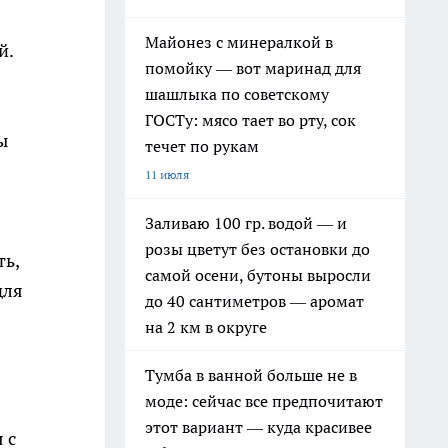
Майонез с минералкой в
й.
помойку — вот маринад для
шашлыка по советскому
ГОСТу: мясо тает во рту, сок
ы
течет по рукам
11 июля
Заливаю 100 гр. водой — и
розы цветут без остановки до
ть,
самой осени, бутоны выросли
для
до 40 сантиметров — аромат
на 2 км в округе
Тумба в ванной больше не в
моде: сейчас все предпочитают
этот вариант — куда красивее
 с