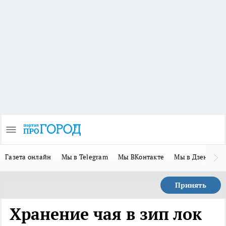
Газета онлайн
Мы в Telegram
Мы ВКонтакте
Мы в Дзене
П
Принять
Хранение чая в зип лок