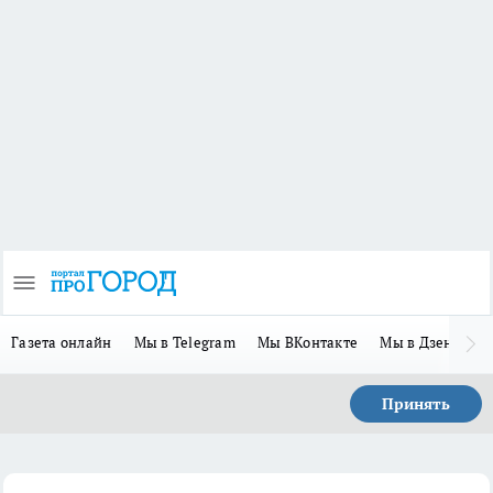
Газета онлайн
Мы в Telegram
Мы ВКонтакте
Мы в Дзене
П
Принять