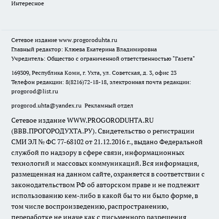
Интересное
Сетевое издание
www.progoroduhta.ru
Главный редактор: Клюева Екатерина Владимировна
Учредитель: Общество с ограниченной ответственностью "Газета"
169309, Республика Коми, г. Ухта, ул. Советская, д. 3, офис 23
Телефон редакции: 8(8216)72-18-18, электронная почта редакции:
progorod@list.ru
progorod.uhta@yandex.ru
Рекламный отдел
Сетевое издание WWW.PROGORODUHTA.RU
(ВВВ.ПРОГОРОДУХТА.РУ). Свидетельство о регистрации
СМИ ЭЛ № ФС 77-68102 от 21.12.2016 г., выдано Федеральной
службой по надзору в сфере связи, информационных
технологий и массовых коммуникаций. Вся информация,
размещенная на данном сайте, охраняется в соответствии с
законодательством РФ об авторском праве и не подлежит
использованию кем-либо в какой бы то ни было форме, в
том числе воспроизведению, распространению,
переработке не иначе как с письменного разрешения