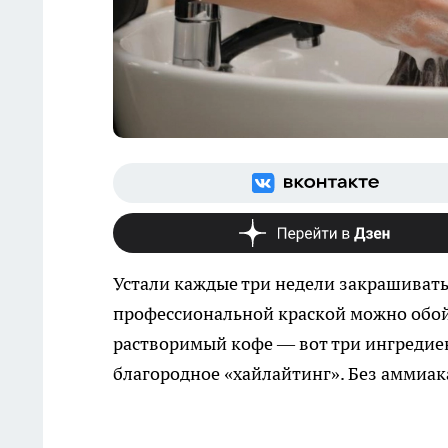
Устали каждые три недели закрашивать 
профессиональной краской можно обой
растворимый кофе — вот три ингредие
благородное «хайлайтинг». Без аммиак