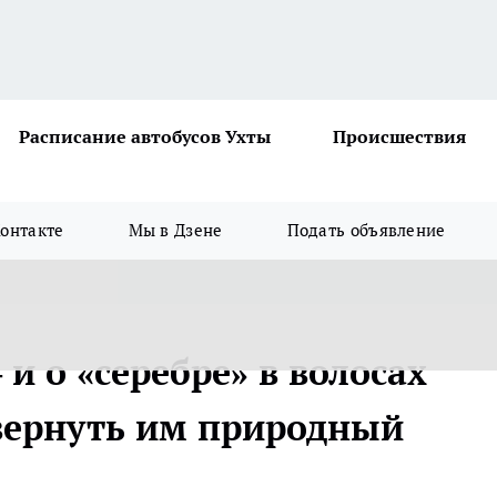
Расписание автобусов Ухты
Происшествия
онтакте
Мы в Дзене
Подать объявление
и о «серебре» в волосах
вернуть им природный