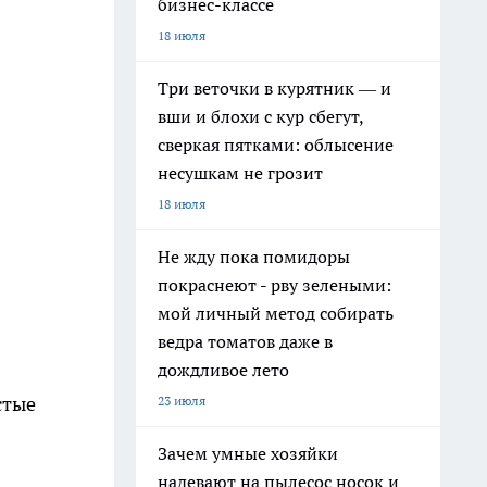
бизнес-классе
18 июля
Три веточки в курятник — и
вши и блохи с кур сбегут,
сверкая пятками: облысение
несушкам не грозит
18 июля
Не жду пока помидоры
покраснеют - рву зелеными:
мой личный метод собирать
ведра томатов даже в
дождливое лето
стые
23 июля
Зачем умные хозяйки
надевают на пылесос носок и