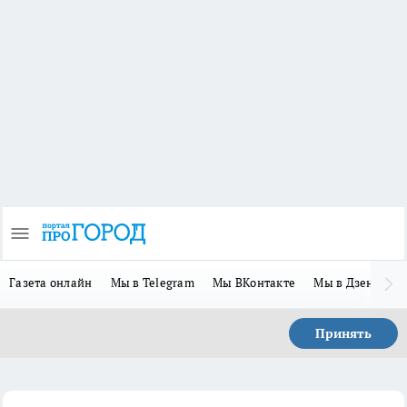
Газета онлайн
Мы в Telegram
Мы ВКонтакте
Мы в Дзене
П
Принять