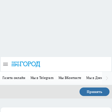
Газета онлайн
Мы в Telegram
Мы ВКонтакте
Мы в Дзене
П
Принять