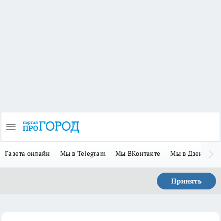
Газета онлайн
Мы в Telegram
Мы ВКонтакте
Мы в Дзене
П
Принять