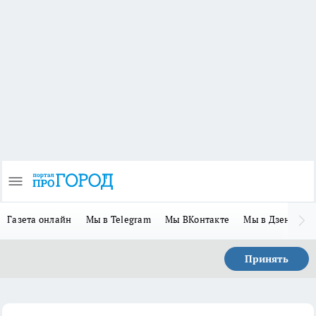
Газета онлайн
Мы в Telegram
Мы ВКонтакте
Мы в Дзене
П
Принять