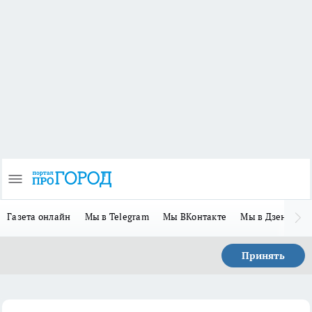
Газета онлайн
Мы в Telegram
Мы ВКонтакте
Мы в Дзене
П
Принять