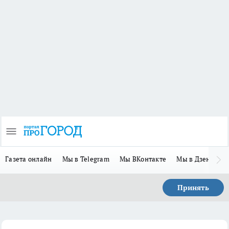
Газета онлайн
Мы в Telegram
Мы ВКонтакте
Мы в Дзене
П
Принять