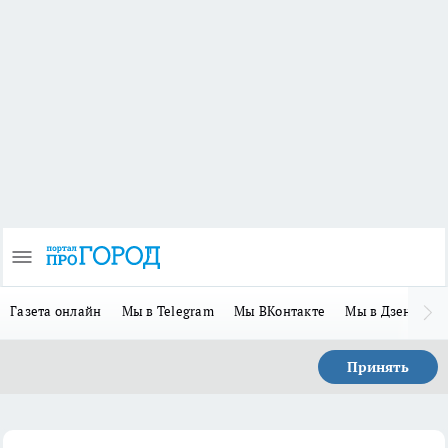
Газета онлайн
Мы в Telegram
Мы ВКонтакте
Мы в Дзене
П
Принять