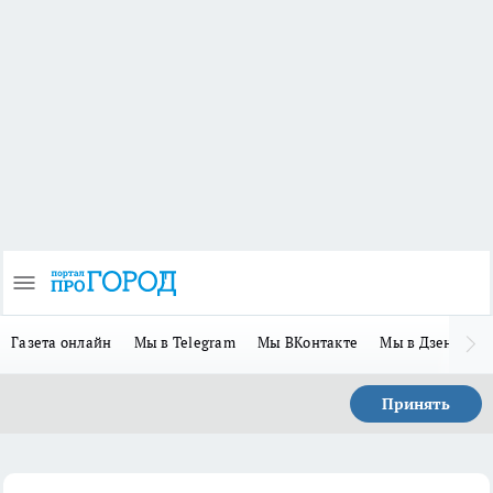
Газета онлайн
Мы в Telegram
Мы ВКонтакте
Мы в Дзене
П
Принять