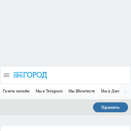
Газета онлайн
Мы в Telegram
Мы ВКонтакте
Мы в Дзене
П
Принять