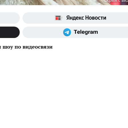
Скрин с ви
я шоу по видеосвязи