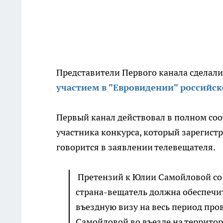
Представители Первого канала сделал
участием в "Евровидении" россий
Первый канал действовал в полном соо
участника конкурса, который зарегист
говорится в заявлении телевещателя.
Претензий к Юлии Самойловой со 
страна-вещатель должна обеспечи
въездную визу на весь период про
Самойловой во въезде на территор