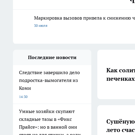
Ч
Маркировка вызовов привела к снижению ч
30 июля
Последние новости
Как солит
Следствие завершило дело
печенках
подростка-вымогателя из
Коми
14:30
Умные хозяйки скупают
складные тазы в «Фикс
Сушёную 
Прайсе»: но в ванной они
лето счас
стоят не для стирки, а ради