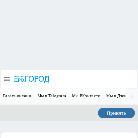
Газета онлайн
Мы в Telegram
Мы ВКонтакте
Мы в Дзене
П
Принять