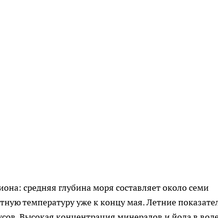
она: средняя глубина моря составляет около семи
тную температуру уже к концу мая. Летние показате
усов. Высокая концентрация минералов и йода в вод