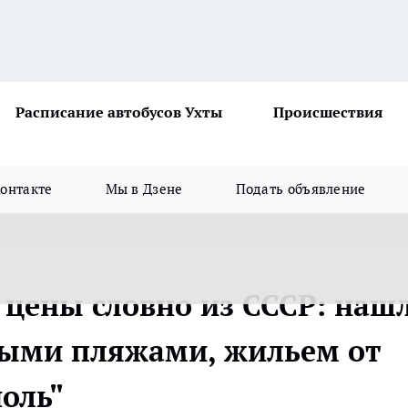
Расписание автобусов Ухты
Происшествия
онтакте
Мы в Дзене
Подать объявление
а цены словно из СССР: наш
тыми пляжами, жильем от
ноль"