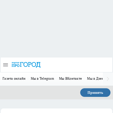
Газета онлайн
Мы в Telegram
Мы ВКонтакте
Мы в Дзене
П
Принять