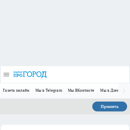
Газета онлайн
Мы в Telegram
Мы ВКонтакте
Мы в Дзене
П
Принять