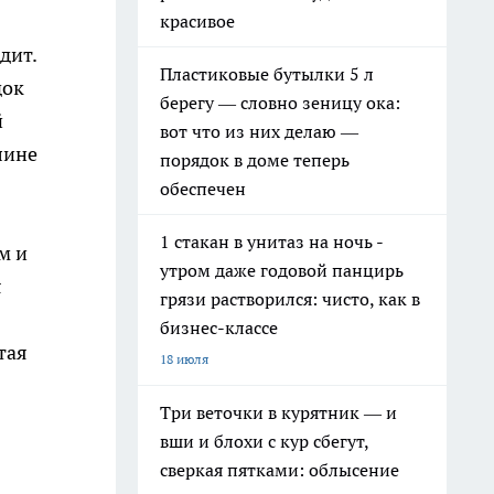
красивое
дит.
Пластиковые бутылки 5 л
док
берегу — словно зеницу ока:
й
вот что из них делаю —
лине
порядок в доме теперь
обеспечен
1 стакан в унитаз на ночь -
м и
утром даже годовой панцирь
я
грязи растворился: чисто, как в
бизнес-классе
тая
18 июля
Три веточки в курятник — и
вши и блохи с кур сбегут,
сверкая пятками: облысение