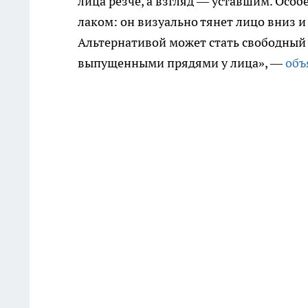
лица резче, а взгляд — уставшим. Особ
лаком: он визуально тянет лицо вниз 
Альтернативой может стать свободный 
выпущенными прядями у лица», —
объ