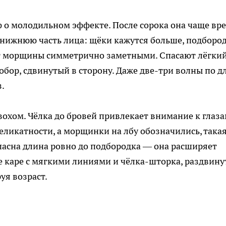
о молодильном эффекте. После сорока она чаще вре
 нижнюю часть лица: щёки кажутся больше, подборо
ет морщины симметрично заметными. Спасают лёгки
робор, сдвинутый в сторону. Даже две-три волны по д
.
вохом. Чёлка до бровей привлекает внимание к глаза
 деликатности, а морщинки на лбу обозначились, така
опасна длина ровно до подбородка — она расширяет
 каре с мягкими линиями и чёлка-шторка, раздвину
уя возраст.