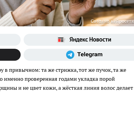
Создано нейросет
 в привычном: та же стрижка, тот же пучок, та же
 Но именно проверенная годами укладка порой
рщины и не цвет кожи, а жёсткая линия волос делает