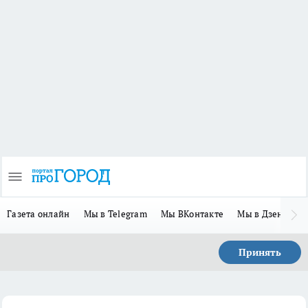
Газета онлайн
Мы в Telegram
Мы ВКонтакте
Мы в Дзене
П
Принять