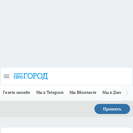
Газета онлайн
Мы в Telegram
Мы ВКонтакте
Мы в Дзене
П
Принять