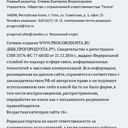
Главный редактор: Клюева Екатерина Владимировна
Учредитель: Общество с ограниченной ответственностью "Газета"
169309, Республика Коми, г. Ухта, ул. Советская, д. 3, офис 23
Телефон редакции: 8(8216)72-18-18, электронная почта редакции:
progorod@list.ru
progorod.uhta@yandex.ru
Рекламный отдел
Сетевое издание WWW.PROGORODUHTA.RU
(ВВВ.ПРОГОРОДУХТА.РУ). Свидетельство о регистрации
СМИ ЭЛ № ФС 77-68102 от 21.12.2016 г., выдано Федеральной
службой по надзору в сфере связи, информационных
технологий и массовых коммуникаций. Вся информация,
размещенная на данном сайте, охраняется в соответствии с
законодательством РФ об авторском праве и не подлежит
использованию кем-либо в какой бы то ни было форме, в
том числе воспроизведению, распространению,
переработке не иначе как с письменного разрешения
правообладателя.
Возрастная категория сайта 16+.
Редакция портала не несет ответственности за
комментарии пользователей, а также материалы рубрики