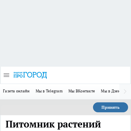
Газета онлайн
Мы в Telegram
Мы ВКонтакте
Мы в Дзене
П
Принять
Питомник растений