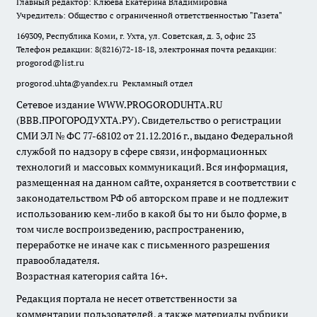
Главный редактор: Клюева Екатерина Владимировна
Учредитель: Общество с ограниченной ответственностью "Газета"
169309, Республика Коми, г. Ухта, ул. Советская, д. 3, офис 23
Телефон редакции: 8(8216)72-18-18, электронная почта редакции:
progorod@list.ru
progorod.uhta@yandex.ru
Рекламный отдел
Сетевое издание WWW.PROGORODUHTA.RU
(ВВВ.ПРОГОРОДУХТА.РУ). Свидетельство о регистрации
СМИ ЭЛ № ФС 77-68102 от 21.12.2016 г., выдано Федеральной
службой по надзору в сфере связи, информационных
технологий и массовых коммуникаций. Вся информация,
размещенная на данном сайте, охраняется в соответствии с
законодательством РФ об авторском праве и не подлежит
использованию кем-либо в какой бы то ни было форме, в
том числе воспроизведению, распространению,
переработке не иначе как с письменного разрешения
правообладателя.
Возрастная категория сайта 16+.
Редакция портала не несет ответственности за
комментарии пользователей, а также материалы рубрики