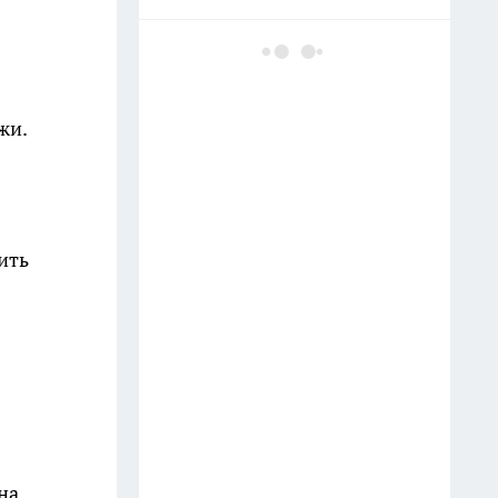
Майонез с минералкой в
помойку — вот маринад для
шашлыка по советскому
жи.
ГОСТу: мясо тает во рту, сок
течет по рукам
11 июля
Заливаю 100 гр. водой — и
ить
розы цветут без остановки до
самой осени, бутоны выросли
до 40 сантиметров — аромат
на 2 км в округе
Тумба в ванной больше не в
моде: сейчас все предпочитают
этот вариант — куда красивее
на