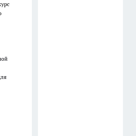
курс
20 июля
о
Пластиковые бутылки 5 л
берегу — словно зеницу ока:
вот что из них делаю —
порядок в доме теперь
обеспечен
ной
1 стакан в унитаз на ночь -
утром даже годовой панцирь
для
грязи растворился: чисто, как в
бизнес-классе
18 июля
Какой наполнитель для
подушки лучше выбрать для
здорового сна — запомните