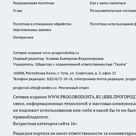
Редакционная политика
Как с нами связаться
О нас
Пользовательское соглаш
Политика в отношении обработки
Политика использования ф
персональных данных
Интересное
Сетевое издание
www.progoroduhta.ru
Главный редактор: Клюева Екатерина Владимировна
Учредитель: Общество с ограниченной ответственностью "Газета"
169309, Республика Коми, г. Ухта, ул. Советская, д. 3, офис 23
Телефон редакции: 8(8216)72-18-18, электронная почта редакции:
progo
progorod.uhta@yandex.ru
Рекламный отдел
Сетевое издание WWW.PROGORODUHTA.RU (ВВВ.ПРОГОРОДУХТА.Р
связи, информационных технологий и массовых коммуникаци
не подлежит использованию кем-либо в какой бы то ни был
правообладателя.
Возрастная категория сайта 16+.
Редакция портала не несет ответственности за комментарии