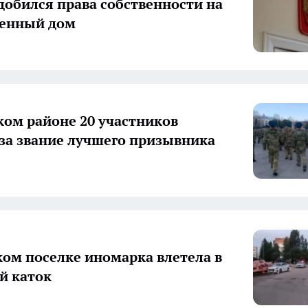
добился права собственности на
оенный дом
ком районе 20 участников
 за звание лучшего призывника
ком поселке иномарка влетела в
й каток