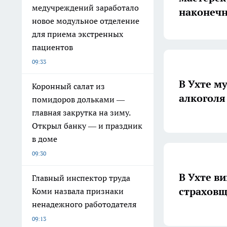
медучреждений заработало
наконечн
новое модульное отделение
для приема экстренных
пациентов
09:33
В Ухте м
Коронный салат из
алкоголя
помидоров дольками —
главная закрутка на зиму.
Открыл банку — и праздник
в доме
09:30
В Ухте в
Главный инспектор труда
страховщ
Коми назвала признаки
ненадежного работодателя
09:13