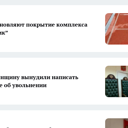
бновляют покрытие комплекса
ик”
енщину вынудили написать
е об увольнении