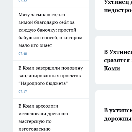
Ухтинец 
07:55
недостр
Мяту засыпаю солью —
зимой благодарю себя за
каждую баночку: простой
бабушкин способ, о котором
мало кто знает
В Ухтинс
07:40
сразятся
Коми
В Коми завершили половину
запланированных проектов
“Народного бюджета”
07:17
В Коми археологи
В ухтинс
исследовали древнюю
дорожны
мастерскую по
изготовлению