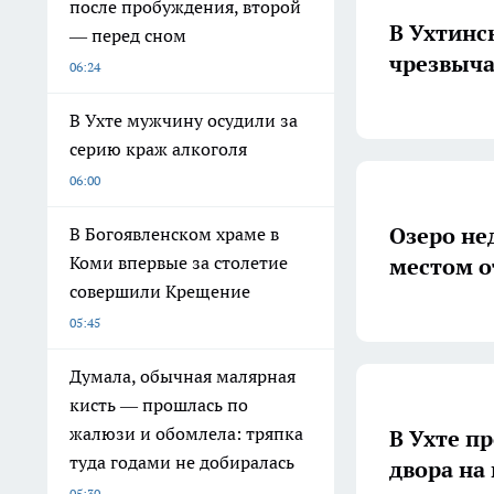
после пробуждения, второй
В Ухтинс
— перед сном
чрезвыч
06:24
В Ухте мужчину осудили за
серию краж алкоголя
06:00
Озеро не
В Богоявленском храме в
Коми впервые за столетие
местом о
совершили Крещение
05:45
Думала, обычная малярная
кисть — прошлась по
жалюзи и обомлела: тряпка
В Ухте п
туда годами не добиралась
двора на
05:30