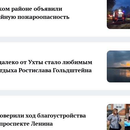
ком районе объявили
айную пожароопасность
далеко от Ухты стало любимым
тдыха Ростислава Гольдштейна
роверили ход благоустройства
 проспекте Ленина