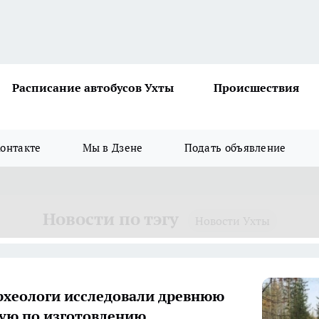
Расписание автобусов Ухты
Происшествия
онтакте
Мы в Дзене
Подать объявление
Новости по тэгу
Новости Ухты
рхеологи исследовали древнюю
ую по изготовлению