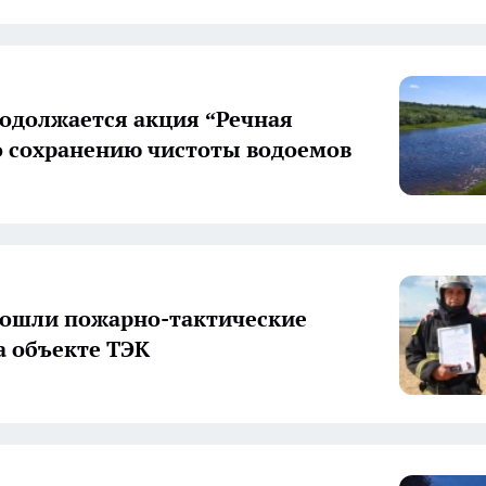
родолжается акция “Речная
о сохранению чистоты водоемов
рошли пожарно-тактические
а объекте ТЭК