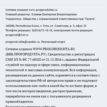
Сетевое издание
www.progoroduhta.ru
Главный редактор: Клюева Екатерина Владимировна
Учредитель: Общество с ограниченной ответственностью "Газета"
169309, Республика Коми, г. Ухта, ул. Советская, д. 3, офис 23
Телефон редакции: 8(8216)72-18-18, электронная почта редакции:
progorod@list.ru
progorod.uhta@yandex.ru
Рекламный отдел
Сетевое издание WWW.PROGORODUHTA.RU
(ВВВ.ПРОГОРОДУХТА.РУ). Свидетельство о регистрации
СМИ ЭЛ № ФС 77-68102 от 21.12.2016 г., выдано Федеральной
службой по надзору в сфере связи, информационных
технологий и массовых коммуникаций. Вся информация,
размещенная на данном сайте, охраняется в соответствии с
законодательством РФ об авторском праве и не подлежит
использованию кем-либо в какой бы то ни было форме, в
том числе воспроизведению, распространению,
переработке не иначе как с письменного разрешения
правообладателя.
Возрастная категория сайта 16+.