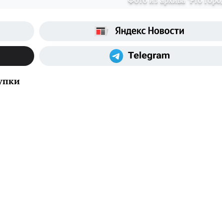
Фото из архива "Pro Горо
упки