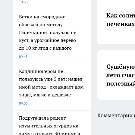
10:30
Как солит
Ветки на смородине
печенках
обрезаю по методу
Ганичкиной: получаю не
куст, а урожайное дерево —
до 10 кг ягод с каждого
09:43
Сушёную 
Кондиционером не
лето счас
пользуюсь уже 5 лет: нашел
полезный
иной метод - охлаждает дом
тише, мягче и дешевле
09:30
Комментарии н
Подруга дала рецепт
изумительных огурцов на
зиму: готовить 30 минут, а