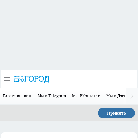
Газета онлайн
Мы в Telegram
Мы ВКонтакте
Мы в Дзене
П
Принять