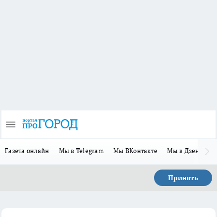
Газета онлайн
Мы в Telegram
Мы ВКонтакте
Мы в Дзене
П
Принять