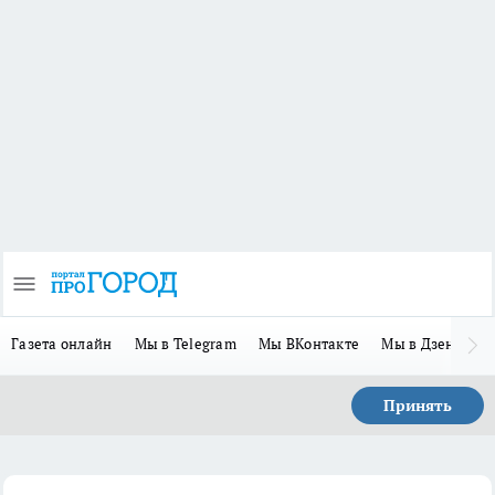
Газета онлайн
Мы в Telegram
Мы ВКонтакте
Мы в Дзене
П
Принять