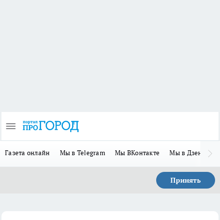
Газета онлайн
Мы в Telegram
Мы ВКонтакте
Мы в Дзене
П
Принять