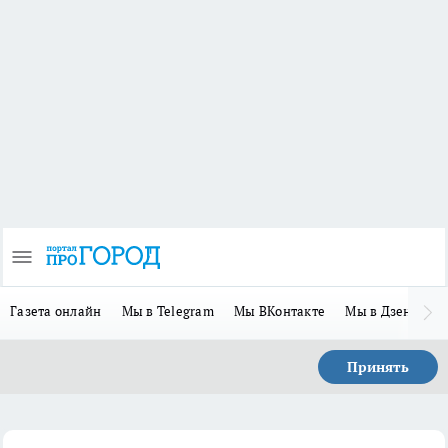
Газета онлайн
Мы в Telegram
Мы ВКонтакте
Мы в Дзене
П
Принять