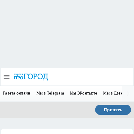
Газета онлайн
Мы в Telegram
Мы ВКонтакте
Мы в Дзене
П
Принять