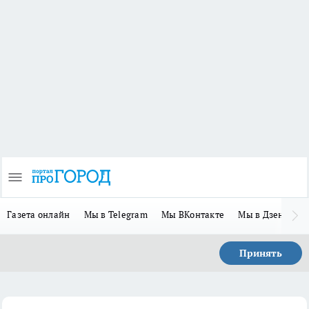
Газета онлайн
Мы в Telegram
Мы ВКонтакте
Мы в Дзене
П
Принять